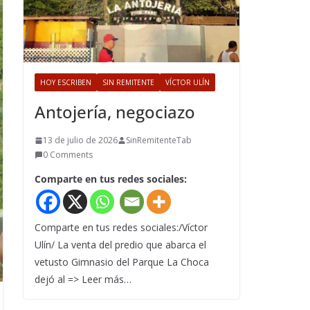
HOY ESCRIBEN
SIN REMITENTE
VÍCTOR ULÍN
Antojería, negociazo
13 de julio de 2026
SinRemitenteTab
0 Comments
Comparte en tus redes sociales:
Comparte en tus redes sociales:/Víctor
Ulín/ La venta del predio que abarca el
vetusto Gimnasio del Parque La Choca
dejó al => Leer más…