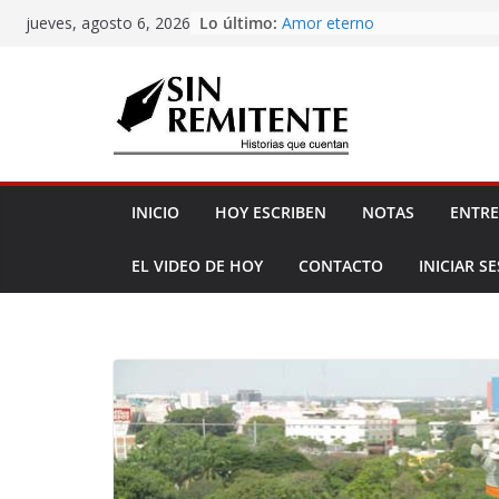
Skip
Lo último:
Amor eterno
jueves, agosto 6, 2026
to
Antojería, negociazo
¡Inicia Festival Cultural Ceiba 
content
La Carta
Misa de 12
INICIO
HOY ESCRIBEN
NOTAS
ENTRE
EL VIDEO DE HOY
CONTACTO
INICIAR S