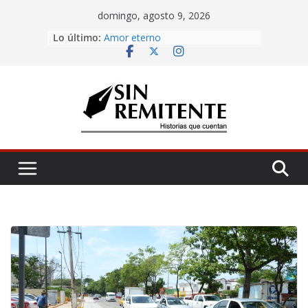
Skip
domingo, agosto 9, 2026
Misa de 12
to
Lo último:
Amor eterno
content
Rosetta
¡Inicia Festival Cultural Ceiba 2026!
La Carta