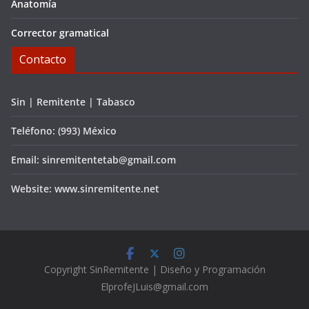
Anatomía
Corrector gramatical
Contacto
Sin | Remitente | Tabasco
Teléfono: (993) México
Email: sinremitentetab@gmail.com
Website: www.sinremitente.net
C
opyright
SinRemitente | Diseño y Programación
ElprofeJLuis@gmail.com