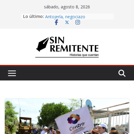
Skip
sábado, agosto 8, 2026
to
Lo último:
Amor eterno
content
Antojería, negociazo
¡Inicia Festival Cultural Ceiba 2026!
La Carta
Misa de 12