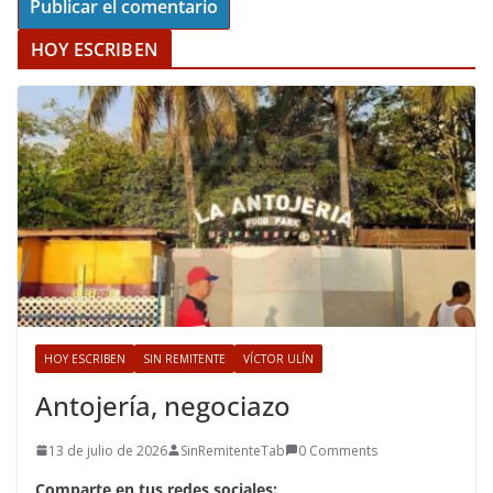
HOY ESCRIBEN
HOY ESCRIBEN
SIN REMITENTE
VÍCTOR ULÍN
Antojería, negociazo
13 de julio de 2026
SinRemitenteTab
0 Comments
Comparte en tus redes sociales: