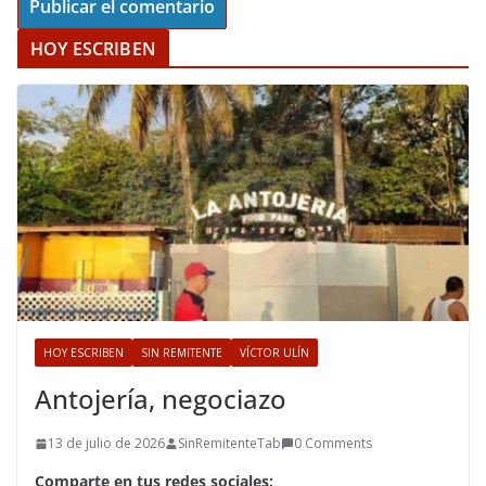
HOY ESCRIBEN
HOY ESCRIBEN
SIN REMITENTE
VÍCTOR ULÍN
Antojería, negociazo
13 de julio de 2026
SinRemitenteTab
0 Comments
Comparte en tus redes sociales: