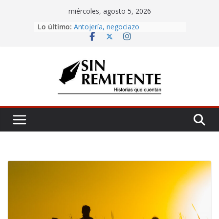
Skip
miércoles, agosto 5, 2026
to
Amor eterno
Lo último:
content
Antojería, negociazo
¡Inicia Festival Cultural Ceiba 2026!
La Carta
Misa de 12