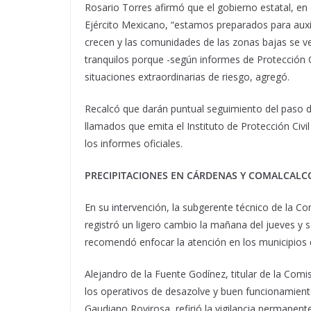
Rosario Torres afirmó que el gobierno estatal, en 
Ejército Mexicano, “estamos preparados para auxili
crecen y las comunidades de las zonas bajas se v
tranquilos porque -según informes de Protección C
situaciones extraordinarias de riesgo, agregó.
Recalcó que darán puntual seguimiento del paso de 
llamados que emita el Instituto de Protección Civi
los informes oficiales.
PRECIPITACIONES EN CÁRDENAS Y COMALCALC
En su intervención, la subgerente técnico de la C
registró un ligero cambio la mañana del jueves y s
recomendó enfocar la atención en los municipios
Alejandro de la Fuente Godínez, titular de la Com
los operativos de desazolve y buen funcionamient
Gaudiano Rovirosa, refirió la vigilancia permanen