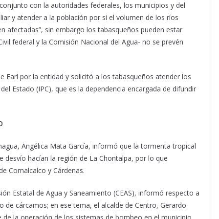
conjunto con la autoridades federales, los municipios y del
ar y atender a la población por si el volumen de los ríos
en afectadas”, sin embargo los tabasqueños pueden estar
ivil federal y la Comisión Nacional del Agua- no se prevén
Earl por la entidad y solicitó a los tabasqueños atender los
l del Estado (IPC), que es la dependencia encargada de difundir
O
onagua, Angélica Mata García, informó que la tormenta tropical
e desvío hacían la región de La Chontalpa, por lo que
 de Comalcalco y Cárdenas.
isión Estatal de Agua y Saneamiento (CEAS), informó respecto a
o de cárcamos; en ese tema, el alcalde de Centro, Gerardo
te de la operación de los sistemas de bombeo en el municipio,