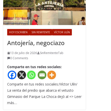
HOY ESCRIBEN
SIN REMITENTE
VÍCTOR ULÍN
Antojería, negociazo
13 de julio de 2026
SinRemitenteTab
0 Comments
Comparte en tus redes sociales:
Comparte en tus redes sociales:/Víctor Ulín/
La venta del predio que abarca el vetusto
Gimnasio del Parque La Choca dejó al => Leer
más…