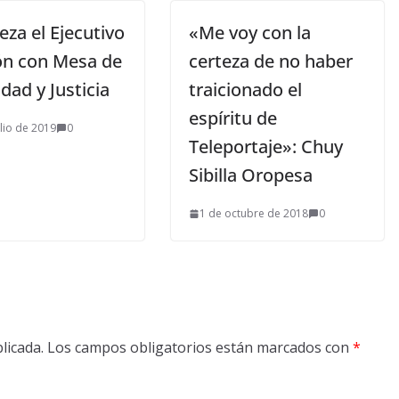
za el Ejecutivo
«Me voy con la
ón con Mesa de
certeza de no haber
dad y Justicia
traicionado el
espíritu de
ulio de 2019
0
Teleportaje»: Chuy
Sibilla Oropesa
1 de octubre de 2018
0
licada.
Los campos obligatorios están marcados con
*