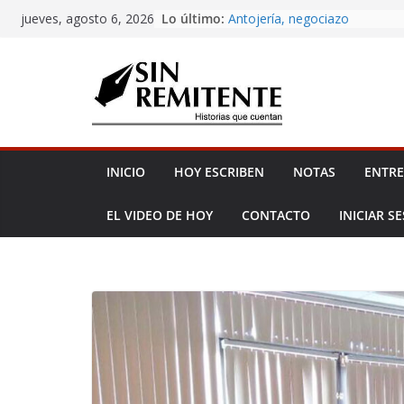
Amor eterno
Skip
Lo último:
jueves, agosto 6, 2026
Antojería, negociazo
to
¡Inicia Festival Cultural Ceiba 
La Carta
content
Misa de 12
INICIO
HOY ESCRIBEN
NOTAS
ENTRE
EL VIDEO DE HOY
CONTACTO
INICIAR S