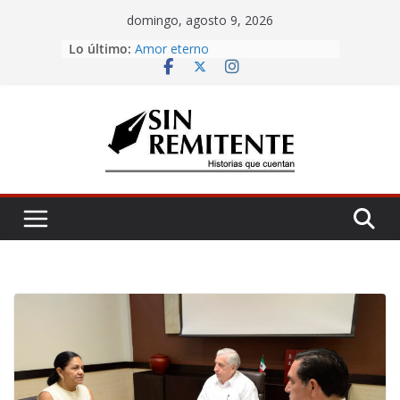
Skip
domingo, agosto 9, 2026
to
Misa de 12
Lo último:
content
Amor eterno
Rosetta
¡Inicia Festival Cultural Ceiba 2026!
La Carta