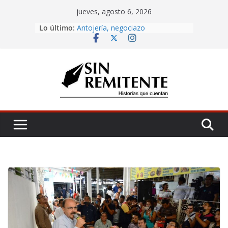
Skip
jueves, agosto 6, 2026
to
Lo último:
Amor eterno
content
Antojería, negociazo
¡Inicia Festival Cultural Ceiba 2026!
La Carta
Misa de 12