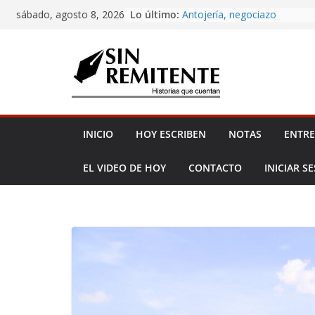
Amor eterno
Skip
Lo último:
sábado, agosto 8, 2026
Antojería, negociazo
to
¡Inicia Festival Cultural Ceiba
La Carta
content
Misa de 12
INICIO
HOY ESCRIBEN
NOTAS
ENTRE
EL VIDEO DE HOY
CONTACTO
INICIAR S