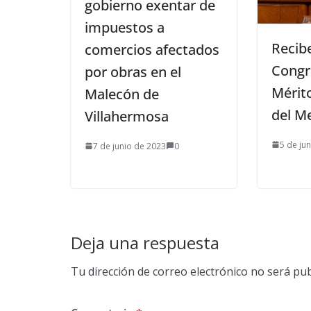
gobierno exentar de
impuestos a
Recib
comercios afectados
Congr
por obras en el
Mérit
Malecón de
del M
Villahermosa
5 de ju
7 de junio de 2023
0
Deja una respuesta
Tu dirección de correo electrónico no será pub