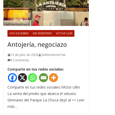
HOY ESCRIBEN
SIN REMITENTE
VÍCTOR ULÍN
Antojería, negociazo
13 de julio de 2026
SinRemitenteTab
0 Comments
Comparte en tus redes sociales:
Comparte en tus redes sociales:/Víctor Ulín/
La venta del predio que abarca el vetusto
Gimnasio del Parque La Choca dejó al => Leer
más…