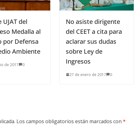
e UJAT del
No asiste dirigente
eso Medalla al
del CEET a cita para
o por Defensa
aclarar sus dudas
edio Ambiente
sobre Ley de
Ingresos
nio de 2017
0
27 de enero de 2017
0
licada.
Los campos obligatorios están marcados con
*