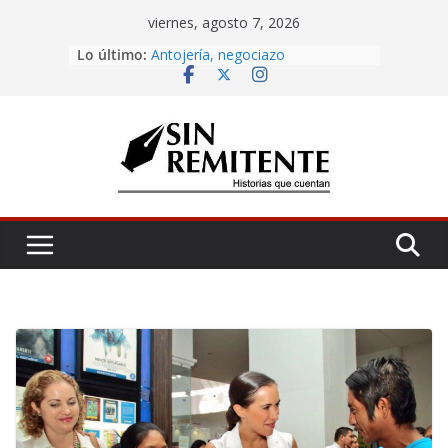
Skip
viernes, agosto 7, 2026
to
Lo último:
Amor eterno
content
Antojería, negociazo
¡Inicia Festival Cultural Ceiba 2026!
La Carta
Misa de 12