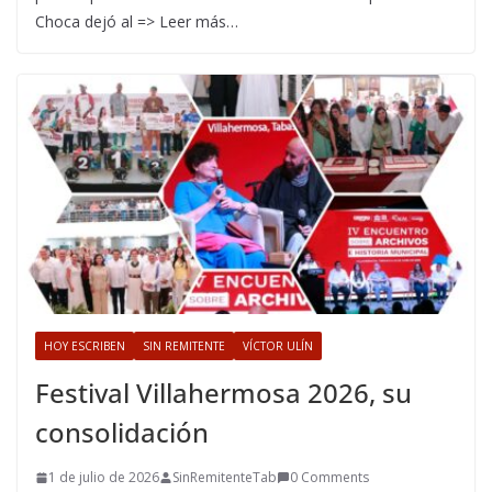
Choca dejó al => Leer más…
HOY ESCRIBEN
SIN REMITENTE
VÍCTOR ULÍN
Festival Villahermosa 2026, su
consolidación
1 de julio de 2026
SinRemitenteTab
0 Comments