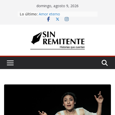
Skip
domingo, agosto 9, 2026
to
Misa de 12
Lo último:
content
Amor eterno
Rosetta
¡Inicia Festival Cultural Ceiba 2026!
La Carta