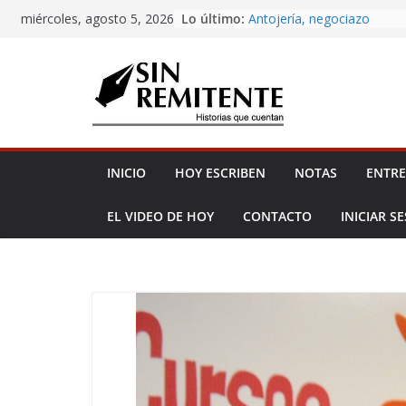
Amor eterno
Skip
Lo último:
miércoles, agosto 5, 2026
Antojería, negociazo
to
¡Inicia Festival Cultural Cei
content
La Carta
Misa de 12
INICIO
HOY ESCRIBEN
NOTAS
ENTRE
EL VIDEO DE HOY
CONTACTO
INICIAR S