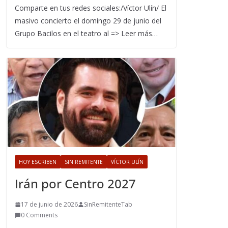
Comparte en tus redes sociales:/Víctor Ulín/ El
masivo concierto el domingo 29 de junio del
Grupo Bacilos en el teatro al => Leer más…
HOY ESCRIBEN
SIN REMITENTE
VÍCTOR ULÍN
Irán por Centro 2027
17 de junio de 2026
SinRemitenteTab
0 Comments