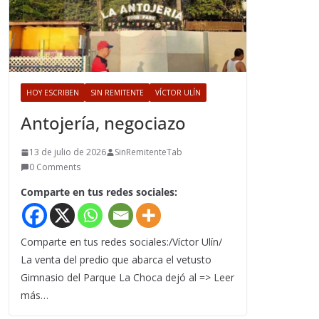
HOY ESCRIBEN
SIN REMITENTE
VÍCTOR ULÍN
Antojería, negociazo
13 de julio de 2026
SinRemitenteTab
0 Comments
Comparte en tus redes sociales:
Comparte en tus redes sociales:/Víctor Ulín/
La venta del predio que abarca el vetusto
Gimnasio del Parque La Choca dejó al => Leer
más…