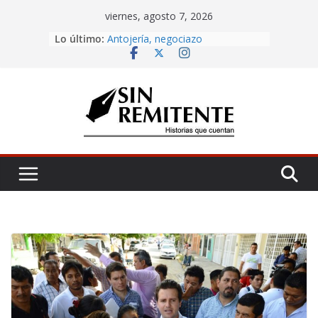
Skip
viernes, agosto 7, 2026
to
Amor eterno
Lo último:
Antojería, negociazo
content
¡Inicia Festival Cultural Ceiba 2026!
La Carta
Misa de 12