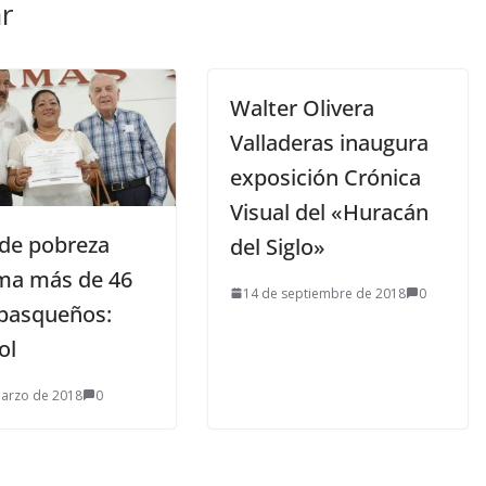
r
Walter Olivera
Valladeras inaugura
exposición Crónica
Visual del «Huracán
 de pobreza
del Siglo»
ma más de 46
14 de septiembre de 2018
0
abasqueños:
ol
arzo de 2018
0