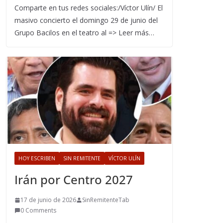
Comparte en tus redes sociales:/Víctor Ulín/ El
masivo concierto el domingo 29 de junio del
Grupo Bacilos en el teatro al => Leer más…
HOY ESCRIBEN
SIN REMITENTE
VÍCTOR ULÍN
Irán por Centro 2027
17 de junio de 2026
SinRemitenteTab
0 Comments