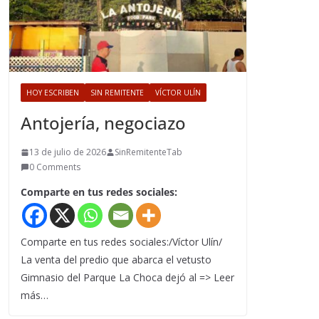
HOY ESCRIBEN
SIN REMITENTE
VÍCTOR ULÍN
Antojería, negociazo
13 de julio de 2026
SinRemitenteTab
0 Comments
Comparte en tus redes sociales:
Comparte en tus redes sociales:/Víctor Ulín/
La venta del predio que abarca el vetusto
Gimnasio del Parque La Choca dejó al => Leer
más…