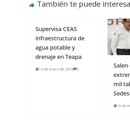
También te puede interesa
Supervisa CEAS
infraestructura de
agua potable y
drenaje en Teapa
Salen
14 de enero de 2019
0
extre
mil t
Sedes
10 de m