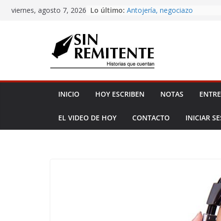
Amor eterno
Skip
Lo último:
viernes, agosto 7, 2026
Antojería, negociazo
to
¡Inicia Festival Cultural Ceiba
La Carta
content
Misa de 12
INICIO
HOY ESCRIBEN
NOTAS
ENTRE
EL VIDEO DE HOY
CONTACTO
INICIAR S