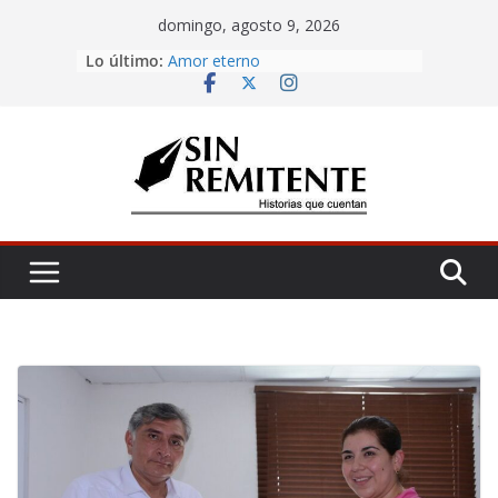
Skip
domingo, agosto 9, 2026
to
Lo último:
Misa de 12
content
Amor eterno
Rosetta
¡Inicia Festival Cultural Ceiba 2026!
La Carta