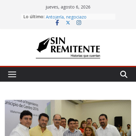
Skip
jueves, agosto 6, 2026
to
Lo último:
Amor eterno
content
Antojería, negociazo
¡Inicia Festival Cultural Ceiba 2026!
La Carta
Misa de 12