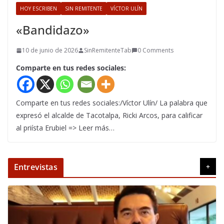
HOY ESCRIBEN
SIN REMITENTE
VÍCTOR ULÍN
«Bandidazo»
10 de junio de 2026
SinRemitenteTab
0 Comments
Comparte en tus redes sociales:
Comparte en tus redes sociales:/Víctor Ulín/ La palabra que
expresó el alcalde de Tacotalpa, Ricki Arcos, para calificar
al priísta Erubiel => Leer más…
Entrevistas
+