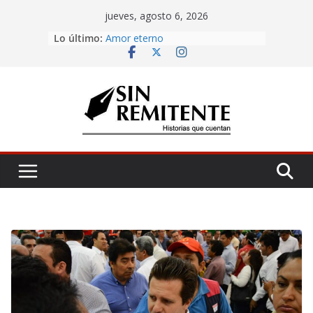
Skip
jueves, agosto 6, 2026
to
Lo último:
Amor eterno
content
Antojería, negociazo
¡Inicia Festival Cultural Ceiba 2026!
La Carta
Misa de 12