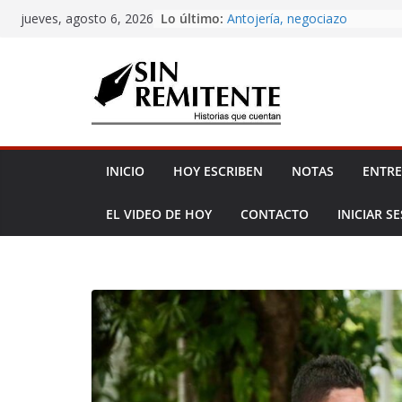
Skip
Amor eterno
Lo último:
jueves, agosto 6, 2026
Antojería, negociazo
to
¡Inicia Festival Cultural Ceiba 
content
La Carta
Misa de 12
INICIO
HOY ESCRIBEN
NOTAS
ENTRE
EL VIDEO DE HOY
CONTACTO
INICIAR S