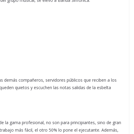
ón del grupo musical, se elevó a Banda Sinfónica.
us demás compañeros, servidores públicos que reciben a los
e queden quietos y escuchen las notas salidas de la esbelta
la gama profesional, no son para principiantes, sino de gran
l trabajo más fácil, el otro 50% lo pone el ejecutante. Además,