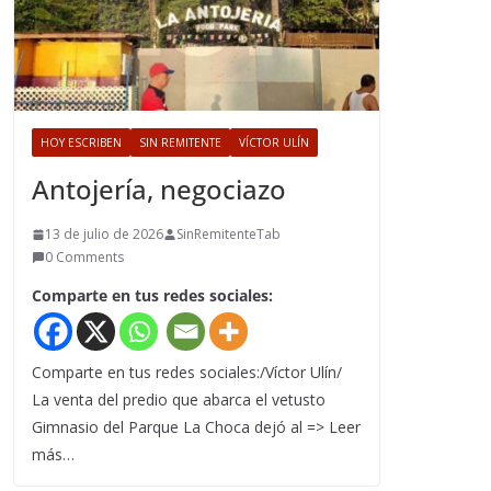
HOY ESCRIBEN
SIN REMITENTE
VÍCTOR ULÍN
Antojería, negociazo
13 de julio de 2026
SinRemitenteTab
0 Comments
Comparte en tus redes sociales:
Comparte en tus redes sociales:/Víctor Ulín/
La venta del predio que abarca el vetusto
Gimnasio del Parque La Choca dejó al => Leer
más…