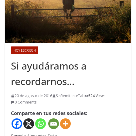
HOY ESCRIBEN
Si ayudáramos a
recordarnos…
20 de agosto de 2016
SinRemitenteTab
524 Views
0 Comments
Comparte en tus redes sociales:
Pamela Alexandra Soto