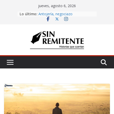
Skip
jueves, agosto 6, 2026
to
Amor eterno
Lo último:
Antojería, negociazo
content
¡Inicia Festival Cultural Ceiba 2026!
La Carta
Misa de 12